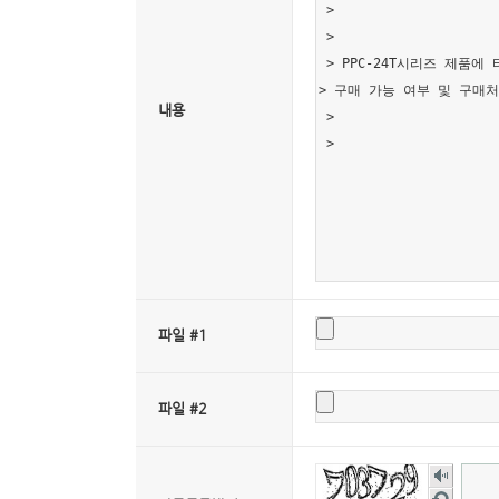
내용
파일 #1
파일 #2
숫
자
새