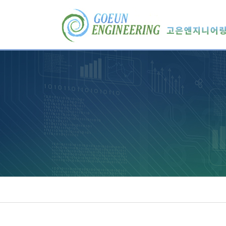
메
본
뉴
문
바
으
로
로
가
바
기
로
가
기