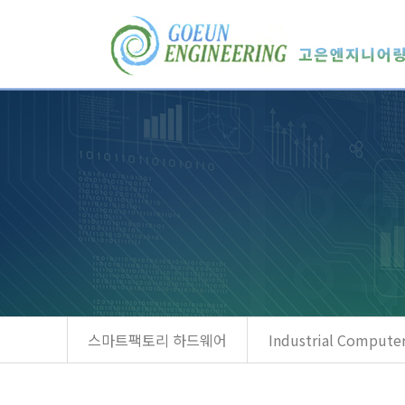
메
본
뉴
문
바
으
로
로
가
바
기
로
가
기
스마트팩토리 하드웨어
Industrial Compute