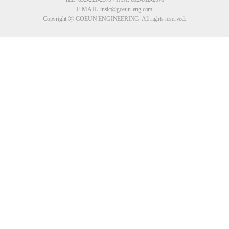
E-MAIL. insic@goeun-eng.com
Copyright ⓒ GOEUN ENGINEERING. All rights reserved.